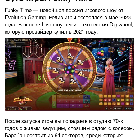
Funky Time — новейшая версия игрового шоу от
Evolution Gaming. Релиз игры состоялся в мае 2023
года. В основе Live шоу лежит технология Digiwheel,
которую провайдер купил в 2021 году.
После запуска игры вы попадаете в студию 70-х
годов с живым ведущим, стоящим рядом с колесом.
Барабан состоит из 64 секторов, среди которых: