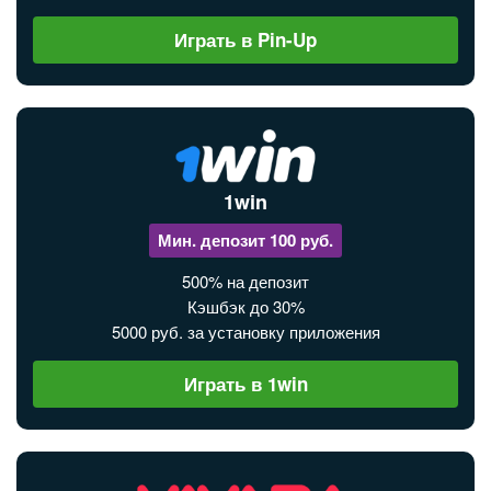
Играть в Pin-Up
1win
Мин. депозит 100 руб.
500% на депозит
Кэшбэк до 30%
5000 руб. за установку приложения
Играть в 1win