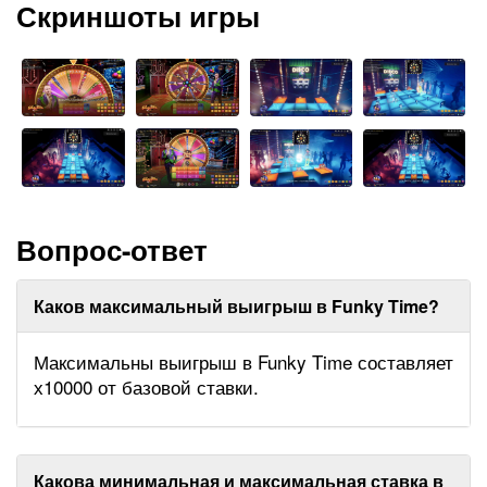
Скриншоты игры
Вопрос-ответ
Каков максимальный выигрыш в Funky Time?
Максимальны выигрыш в Funky Time составляет
х10000 от базовой ставки.
Какова минимальная и максимальная ставка в