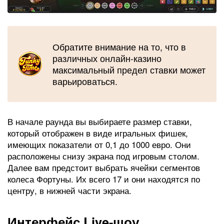
Обратите внимание на то, что в
различных онлайн-казино
максимальный предел ставки может
варьироваться.
В начале раунда вы выбираете размер ставки,
который отображен в виде игральных фишек,
имеющих показатели от 0,1 до 1000 евро. Они
расположены снизу экрана под игровым столом.
Далее вам предстоит выбрать ячейки сегментов
колеса Фортуны. Их всего 17 и они находятся по
центру, в нижней части экрана.
Интерфейс Live-шоу