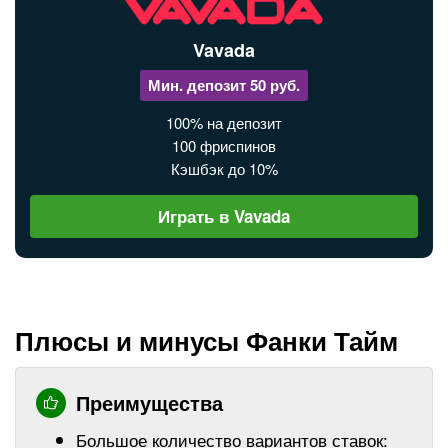
Vavada
Мин. депозит 50 руб.
100% на депозит
100 фриспинов
Кэшбэк до 10%
Играть в Vavada
Плюсы и минусы Фанки Тайм
Преимущества
Большое количество вариантов ставок: