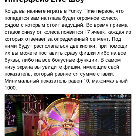
Когда вы начнете играть в Funky Time первое, что
попадется вам на глаза будет огромное колесо,
рядом с которым стоит ведущий. Во время приема
ставок снизу от колеса появится 17 ячеек, каждая из
которых отвечает за определенный сегмент. Под
ними будут располагаться две кнопки, при помощи
их вы можете поставить сразу фишки либо на все
буквы, либо на все бонусные функции. В самом
низу экрана вы увидите фишки, имеющие свой
показатель, который равняется сумме ставки.
Минимальный показатель равен 10, максимальный
1000.