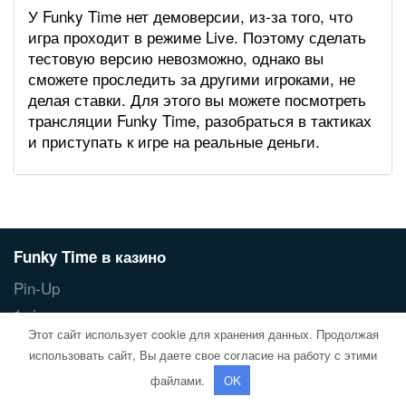
У Funky Time нет демоверсии, из-за того, что
игра проходит в режиме Live. Поэтому сделать
тестовую версию невозможно, однако вы
сможете проследить за другими игроками, не
делая ставки. Для этого вы можете посмотреть
трансляции Funky Time, разобраться в тактиках
и приступать к игре на реальные деньги.
Funky Time в казино
Pin-Up
1win
Этот сайт использует cookie для хранения данных. Продолжая
Vavada
использовать сайт, Вы даете свое согласие на работу с этими
BC Game
файлами.
OK
Об игре