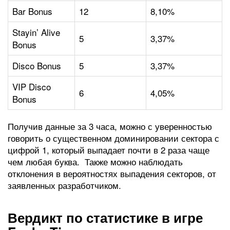
Bar Bonus
12
8,10%
Stayin’ Alive
5
3,37%
Bonus
Disco Bonus
5
3,37%
VIP Disco
6
4,05%
Bonus
Получив данные за 3 часа, можно с уверенностью
говорить о существенном доминировании сектора с
цифрой 1, который выпадает почти в 2 раза чаще
чем любая буква. Также можно наблюдать
отклонения в вероятностях выпадения секторов, от
заявленных разработчиком.
Вердикт по статистике в игре