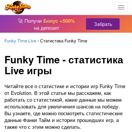
🚀 Получи
Бонус +500%
Забрать
на депозит
Funky Time Live
›
Статистика Funky Time
Funky Time - статистика
Live игры
Читайте все о статистике и истории игр Funky Time
от Evolution. В этой статье мы расскажем, как
работать со статистикой, какие данные мы можем
использовать для увеличения шансов на победу.
Вы узнаете, где можно посмотреть статистические
данные Фанки Тайм и истории прошедших игр, а
также что с этим можно сделать.